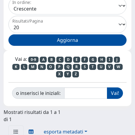
In ordine:
Risultati/Pagina
Vai a:
0-9
A
B
C
D
E
F
G
H
I
J
K
L
M
N
O
P
Q
R
S
T
U
V
W
X
Y
Z
o inserisci le iniziali:
Mostrati risultati da 1 a 1
di 1
esporta metadati