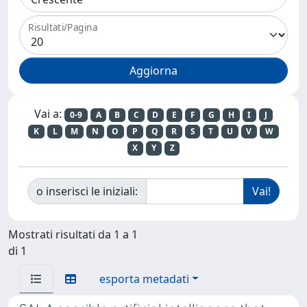
Risultati/Pagina
Vai a:
0-9
A
B
C
D
E
F
G
H
I
J
K
L
M
N
O
P
Q
R
S
T
U
V
W
X
Y
Z
o inserisci le iniziali:
Mostrati risultati da 1 a 1
di 1
esporta metadati