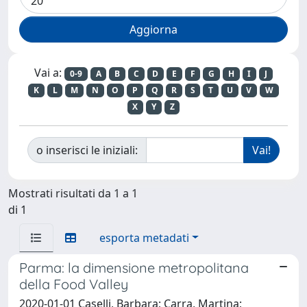
Vai a:
0-9
A
B
C
D
E
F
G
H
I
J
K
L
M
N
O
P
Q
R
S
T
U
V
W
X
Y
Z
o inserisci le iniziali:
Mostrati risultati da 1 a 1
di 1
esporta metadati
Parma: la dimensione metropolitana
della Food Valley
2020-01-01 Caselli, Barbara; Carra, Martina;