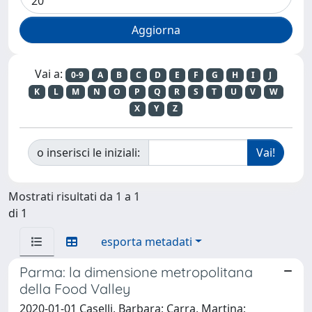
Vai a:
0-9
A
B
C
D
E
F
G
H
I
J
K
L
M
N
O
P
Q
R
S
T
U
V
W
X
Y
Z
o inserisci le iniziali:
Mostrati risultati da 1 a 1
di 1
esporta metadati
Parma: la dimensione metropolitana
della Food Valley
2020-01-01 Caselli, Barbara; Carra, Martina;