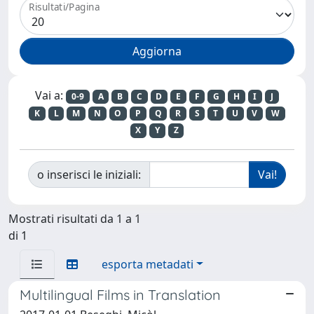
Risultati/Pagina
Vai a:
0-9
A
B
C
D
E
F
G
H
I
J
K
L
M
N
O
P
Q
R
S
T
U
V
W
X
Y
Z
o inserisci le iniziali:
Mostrati risultati da 1 a 1
di 1
esporta metadati
Multilingual Films in Translation