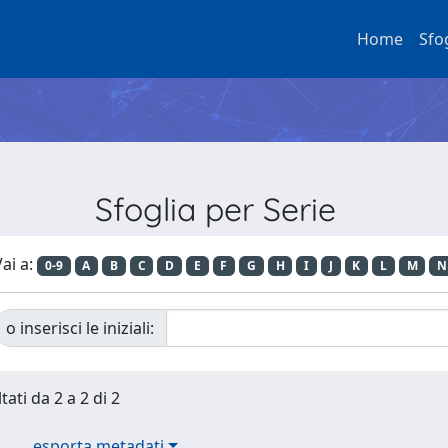
Home
Sfo
Sfoglia per Serie
ai a:
0-9
A
B
C
D
E
F
G
H
I
J
K
L
M
N
o inserisci le iniziali:
tati da 2 a 2 di 2
esporta metadati