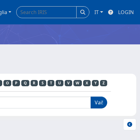
glia
IT
LOGIN
O
P
Q
R
S
T
U
V
W
X
Y
Z