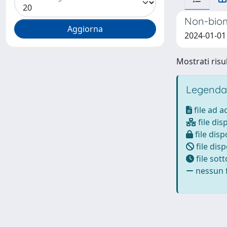
Non-biom
2024-01-01
Mostrati risul
Legenda
file ad 
file dis
file disp
file disp
file sot
nessun f