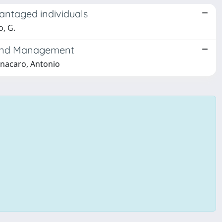
antaged individuals
o, G.
n and Management
onacaro, Antonio