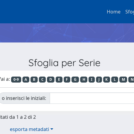
Home
Sfo
Sfoglia per Serie
ai a:
0-9
A
B
C
D
E
F
G
H
I
J
K
L
M
N
o inserisci le iniziali:
tati da 1 a 2 di 2
esporta metadati