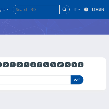
glia
IT
LOGIN
O
P
Q
R
S
T
U
V
W
X
Y
Z