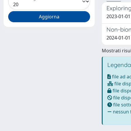
Explorin
2023-01-01 
Non-biom
2024-01-01
Mostrati risul
Legenda
file ad 
file dis
file disp
file disp
file sot
nessun f