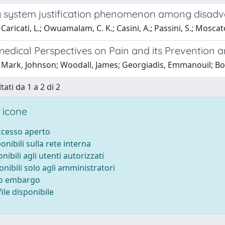
g system justification phenomenon among disadv
Caricati, L.; Owuamalam, C. K.; Casini, A.; Passini, S.; Moscat
edical Perspectives on Pain and its Preventio
 Mark, Johnson; Woodall, James; Georgiadis, Emmanouil; B
tati da 1 a 2 di 2
 icone
accesso aperto
ponibili sulla rete interna
onibili agli utenti autorizzati
onibili solo agli amministratori
to embargo
ile disponibile