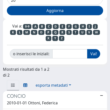
Vai a:
0-9
A
B
C
D
E
F
G
H
I
J
K
L
M
N
O
P
Q
R
S
T
U
V
W
X
Y
Z
o inserisci le iniziali:
Mostrati risultati da 1 a 2
di 2
esporta metadati
CONCIO
2010-01-01 Ottoni, Federica