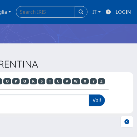
glia
IT
LOGIN
ORENTINA
O
P
Q
R
S
T
U
V
W
X
Y
Z