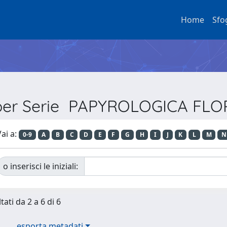
Home
Sfo
 per Serie PAPYROLOGICA FL
ai a:
0-9
A
B
C
D
E
F
G
H
I
J
K
L
M
N
o inserisci le iniziali:
tati da 2 a 6 di 6
esporta metadati