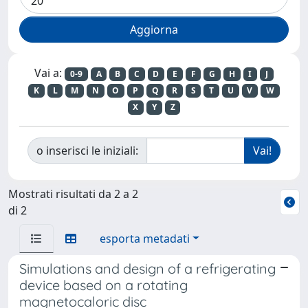
Vai a:
0-9
A
B
C
D
E
F
G
H
I
J
K
L
M
N
O
P
Q
R
S
T
U
V
W
X
Y
Z
o inserisci le iniziali:
Mostrati risultati da 2 a 2
di 2
esporta metadati
Simulations and design of a refrigerating
device based on a rotating
magnetocaloric disc