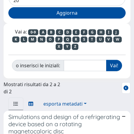
Vai a:
0-9
A
B
C
D
E
F
G
H
I
J
K
L
M
N
O
P
Q
R
S
T
U
V
W
X
Y
Z
o inserisci le iniziali:
Mostrati risultati da 2 a 2
di 2
esporta metadati
Simulations and design of a refrigerating
device based on a rotating
magnetocaloric disc