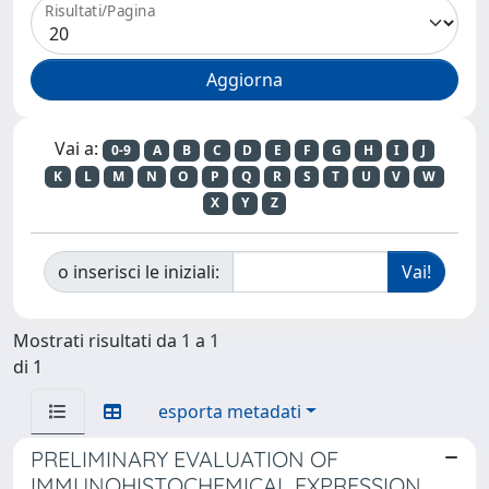
Risultati/Pagina
Vai a:
0-9
A
B
C
D
E
F
G
H
I
J
K
L
M
N
O
P
Q
R
S
T
U
V
W
X
Y
Z
o inserisci le iniziali:
Mostrati risultati da 1 a 1
di 1
esporta metadati
PRELIMINARY EVALUATION OF
IMMUNOHISTOCHEMICAL EXPRESSION