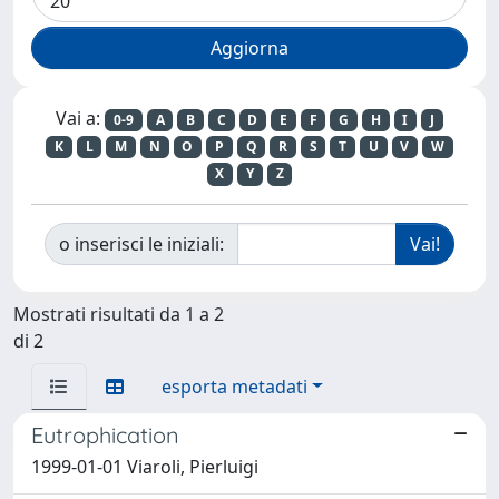
Vai a:
0-9
A
B
C
D
E
F
G
H
I
J
K
L
M
N
O
P
Q
R
S
T
U
V
W
X
Y
Z
o inserisci le iniziali:
Mostrati risultati da 1 a 2
di 2
esporta metadati
Eutrophication
1999-01-01 Viaroli, Pierluigi