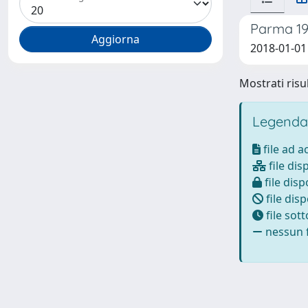
Parma 191
2018-01-01
Mostrati risul
Legenda
file ad 
file dis
file disp
file disp
file sot
nessun f