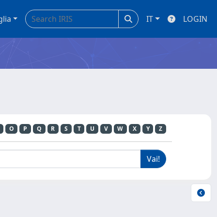
glia
IT
LOGIN
O
P
Q
R
S
T
U
V
W
X
Y
Z