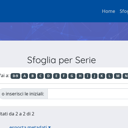
Home
Sfo
Sfoglia per Serie
ai a:
0-9
A
B
C
D
E
F
G
H
I
J
K
L
M
N
o inserisci le iniziali:
tati da 2 a 2 di 2
esporta metadati