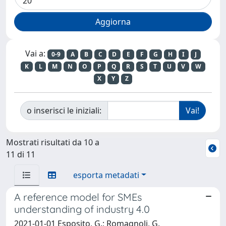
Vai a:
0-9
A
B
C
D
E
F
G
H
I
J
K
L
M
N
O
P
Q
R
S
T
U
V
W
X
Y
Z
o inserisci le iniziali:
Mostrati risultati da 10 a
11 di 11
esporta metadati
A reference model for SMEs
understanding of industry 4.0
2021-01-01 Esposito, G.; Romagnoli, G.