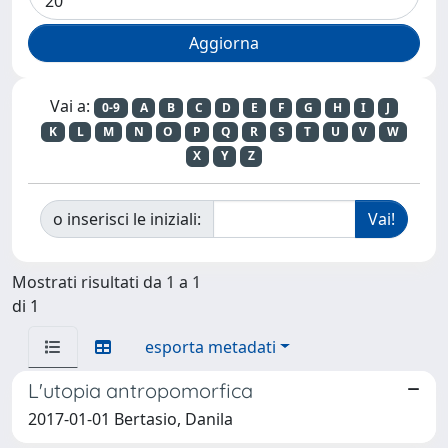
Vai a:
0-9
A
B
C
D
E
F
G
H
I
J
K
L
M
N
O
P
Q
R
S
T
U
V
W
X
Y
Z
o inserisci le iniziali:
Mostrati risultati da 1 a 1
di 1
esporta metadati
L'utopia antropomorfica
2017-01-01 Bertasio, Danila