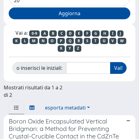
Vai a:
0-9
A
B
C
D
E
F
G
H
I
J
K
L
M
N
O
P
Q
R
S
T
U
V
W
X
Y
Z
o inserisci le iniziali:
Mostrati risultati da 1 a 2
di 2
esporta metadati
Boron Oxide Encapsulated Vertical
Bridgman: a Method for Preventing
Crystal-Crucible Contact in the CdZnTe