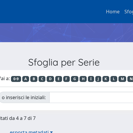
Home
Sfo
Sfoglia per Serie
ai a:
0-9
A
B
C
D
E
F
G
H
I
J
K
L
M
N
o inserisci le iniziali:
tati da 4 a 7 di 7
esporta metadati