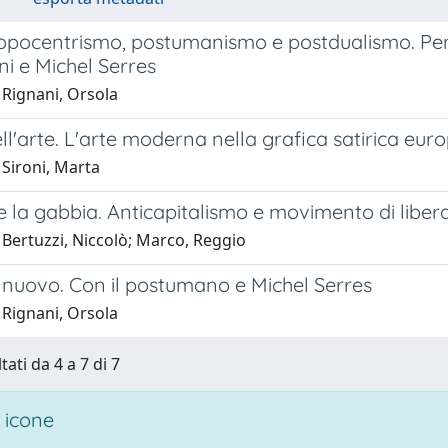
opocentrismo, postumanismo e postdualismo. Pe
i e Michel Serres
 Rignani, Orsola
ll'arte. L'arte moderna nella grafica satirica eu
 Sironi, Marta
 la gabbia. Anticapitalismo e movimento di liber
 Bertuzzi, Niccolò; Marco, Reggio
 nuovo. Con il postumano e Michel Serres
 Rignani, Orsola
tati da 4 a 7 di 7
 icone