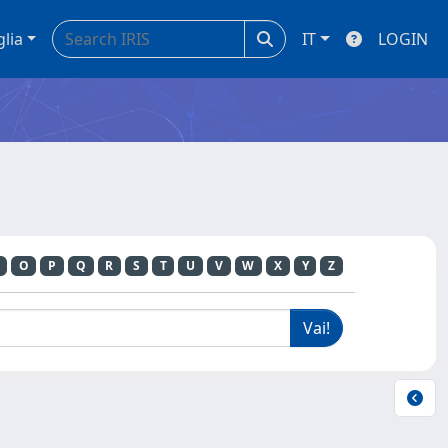
glia
IT
LOGIN
O
P
Q
R
S
T
U
V
W
X
Y
Z