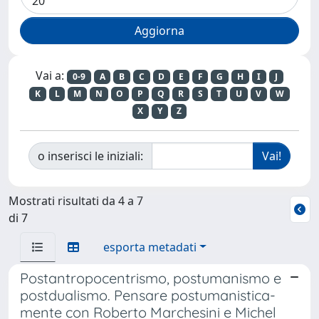
Vai a:
0-9
A
B
C
D
E
F
G
H
I
J
K
L
M
N
O
P
Q
R
S
T
U
V
W
X
Y
Z
o inserisci le iniziali:
Mostrati risultati da 4 a 7
di 7
esporta metadati
Postantropocentrismo, postumanismo e
postdualismo. Pensare postumanistica-
mente con Roberto Marchesini e Michel