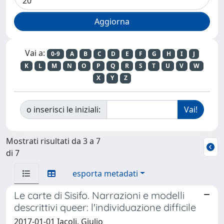
Vai a:
0-9
A
B
C
D
E
F
G
H
I
J
K
L
M
N
O
P
Q
R
S
T
U
V
W
X
Y
Z
o inserisci le iniziali:
Mostrati risultati da 3 a 7
di 7
esporta metadati
Le carte di Sisifo. Narrazioni e modelli
descrittivi queer: l'individuazione difficile
2017-01-01 Iacoli, Giulio