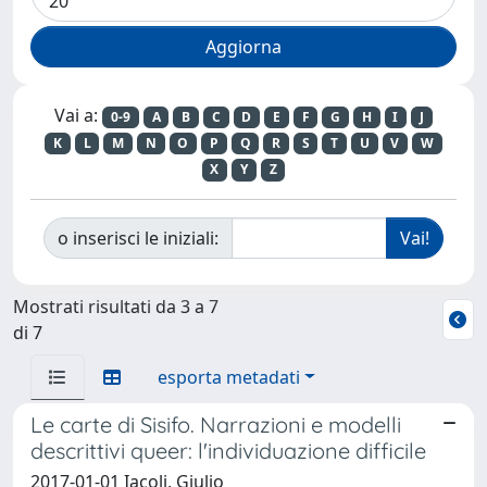
Vai a:
0-9
A
B
C
D
E
F
G
H
I
J
K
L
M
N
O
P
Q
R
S
T
U
V
W
X
Y
Z
o inserisci le iniziali:
Mostrati risultati da 3 a 7
di 7
esporta metadati
Le carte di Sisifo. Narrazioni e modelli
descrittivi queer: l'individuazione difficile
2017-01-01 Iacoli, Giulio