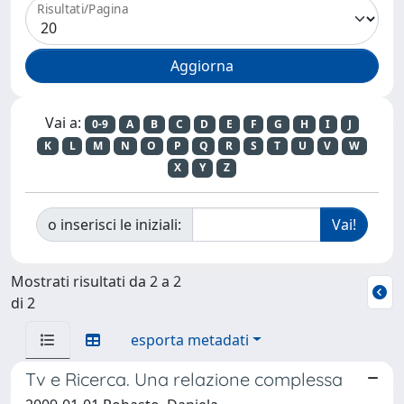
Risultati/Pagina
Vai a:
0-9
A
B
C
D
E
F
G
H
I
J
K
L
M
N
O
P
Q
R
S
T
U
V
W
X
Y
Z
o inserisci le iniziali:
Mostrati risultati da 2 a 2
di 2
esporta metadati
Tv e Ricerca. Una relazione complessa