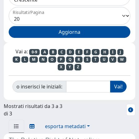
Risultati/Pagina
Vai a:
0-9
A
B
C
D
E
F
G
H
I
J
K
L
M
N
O
P
Q
R
S
T
U
V
W
X
Y
Z
o inserisci le iniziali:
Mostrati risultati da 3 a 3
di 3
esporta metadati