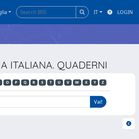
glia
IT
LOGIN
IA ITALIANA. QUADERNI
O
P
Q
R
S
T
U
V
W
X
Y
Z