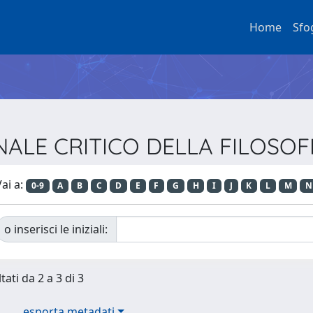
Home
Sfo
ORNALE CRITICO DELLA FILOSOF
ai a:
0-9
A
B
C
D
E
F
G
H
I
J
K
L
M
N
o inserisci le iniziali:
tati da 2 a 3 di 3
esporta metadati