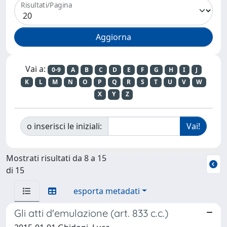
Risultati/Pagina
Vai a:
0-9
A
B
C
D
E
F
G
H
I
J
K
L
M
N
O
P
Q
R
S
T
U
V
W
X
Y
Z
o inserisci le iniziali:
Mostrati risultati da 8 a 15
di 15
esporta metadati
Gli atti d'emulazione (art. 833 c.c.)