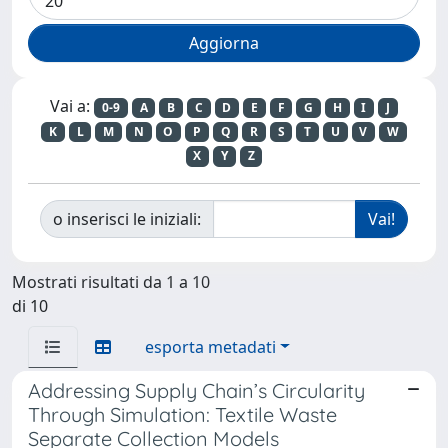
Vai a:
0-9
A
B
C
D
E
F
G
H
I
J
K
L
M
N
O
P
Q
R
S
T
U
V
W
X
Y
Z
o inserisci le iniziali:
Mostrati risultati da 1 a 10
di 10
esporta metadati
Addressing Supply Chain’s Circularity
Through Simulation: Textile Waste
Separate Collection Models