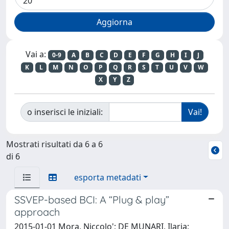
Vai a:
0-9
A
B
C
D
E
F
G
H
I
J
K
L
M
N
O
P
Q
R
S
T
U
V
W
X
Y
Z
o inserisci le iniziali:
Mostrati risultati da 6 a 6
di 6
esporta metadati
SSVEP-based BCI: A “Plug & play”
approach
2015-01-01 Mora, Niccolo'; DE MUNARI, Ilaria;