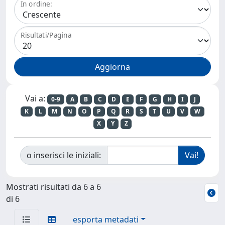
In ordine:
Risultati/Pagina
Vai a:
0-9
A
B
C
D
E
F
G
H
I
J
K
L
M
N
O
P
Q
R
S
T
U
V
W
X
Y
Z
o inserisci le iniziali:
Mostrati risultati da 6 a 6
di 6
esporta metadati