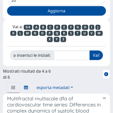
Vai a:
0-9
A
B
C
D
E
F
G
H
I
J
K
L
M
N
O
P
Q
R
S
T
U
V
W
X
Y
Z
o inserisci le iniziali:
Mostrati risultati da 4 a 6
di 6
esporta metadati
Multifractal multiscale dfa of
cardiovascular time series: Differences in
complex dynamics of systolic blood