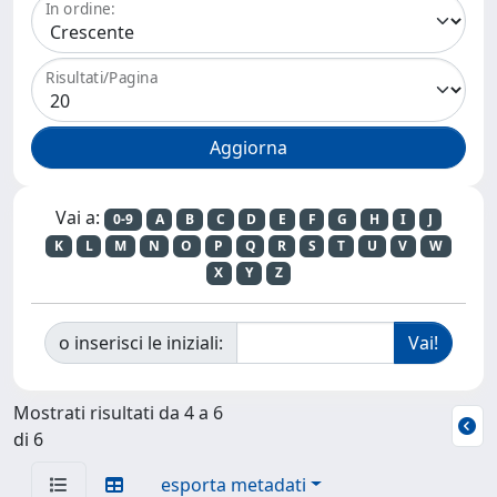
In ordine:
Risultati/Pagina
Vai a:
0-9
A
B
C
D
E
F
G
H
I
J
K
L
M
N
O
P
Q
R
S
T
U
V
W
X
Y
Z
o inserisci le iniziali:
Mostrati risultati da 4 a 6
di 6
esporta metadati