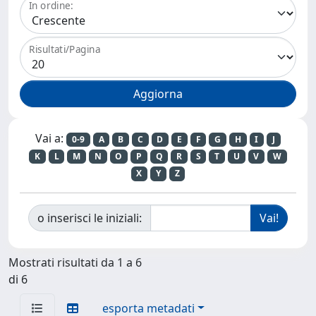
In ordine:
Risultati/Pagina
Vai a:
0-9
A
B
C
D
E
F
G
H
I
J
K
L
M
N
O
P
Q
R
S
T
U
V
W
X
Y
Z
o inserisci le iniziali:
Mostrati risultati da 1 a 6
di 6
esporta metadati