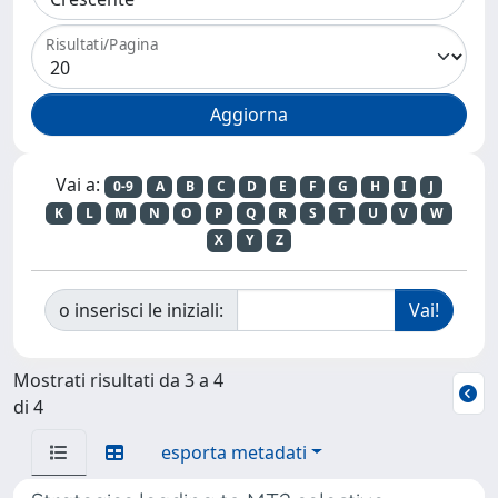
Risultati/Pagina
Vai a:
0-9
A
B
C
D
E
F
G
H
I
J
K
L
M
N
O
P
Q
R
S
T
U
V
W
X
Y
Z
o inserisci le iniziali:
Mostrati risultati da 3 a 4
di 4
esporta metadati