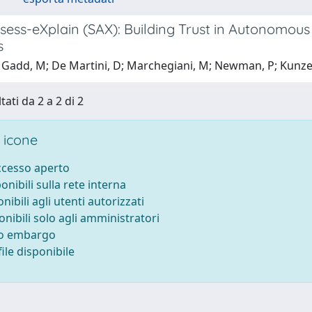
ess-eXplain (SAX): Building Trust in Autonomous 
s
 Gadd, M; De Martini, D; Marchegiani, M; Newman, P; Kunze
tati da 2 a 2 di 2
 icone
accesso aperto
ponibili sulla rete interna
onibili agli utenti autorizzati
onibili solo agli amministratori
to embargo
ile disponibile