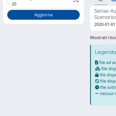
Sense-Ass
Scenario
2020-01-01
Mostrati risul
Legenda
file ad 
file dis
file disp
file disp
file sot
nessun f