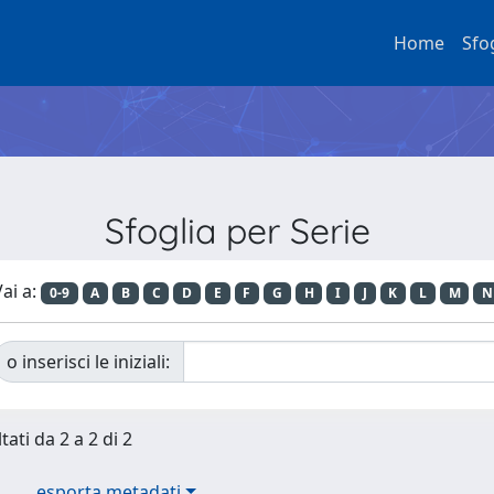
Home
Sfo
Sfoglia per Serie
ai a:
0-9
A
B
C
D
E
F
G
H
I
J
K
L
M
N
o inserisci le iniziali:
tati da 2 a 2 di 2
esporta metadati