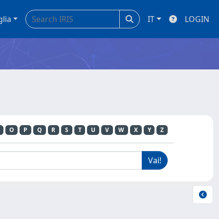
glia
IT
LOGIN
O
P
Q
R
S
T
U
V
W
X
Y
Z