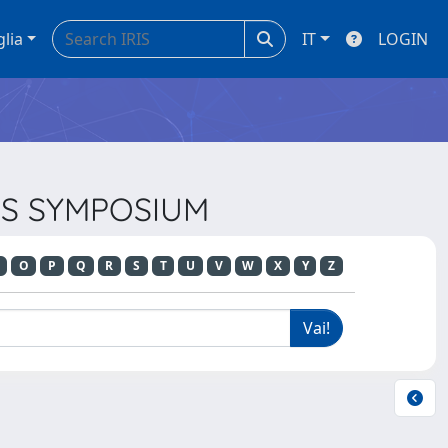
glia
IT
LOGIN
LES SYMPOSIUM
O
P
Q
R
S
T
U
V
W
X
Y
Z