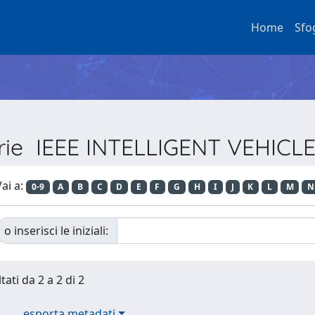
Home
Sfo
Serie IEEE INTELLIGENT VEHIC
ai a:
0-9
A
B
C
D
E
F
G
H
I
J
K
L
M
N
o inserisci le iniziali:
tati da 2 a 2 di 2
esporta metadati