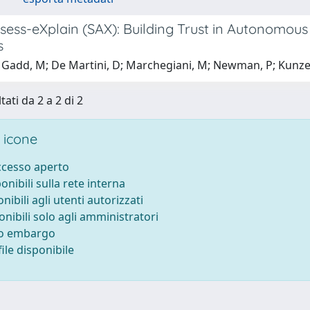
ess-eXplain (SAX): Building Trust in Autonomous 
s
 Gadd, M; De Martini, D; Marchegiani, M; Newman, P; Kunze
tati da 2 a 2 di 2
 icone
accesso aperto
ponibili sulla rete interna
onibili agli utenti autorizzati
onibili solo agli amministratori
to embargo
ile disponibile