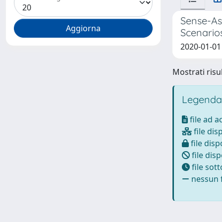
Sense-Ass
Scenario
2020-01-01
Mostrati risul
Legenda
file ad 
file dis
file disp
file disp
file sot
nessun f