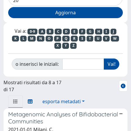
Vai a:
0-9
A
B
C
D
E
F
G
H
I
J
K
L
M
N
O
P
Q
R
S
T
U
V
W
X
Y
Z
o inserisci le iniziali:
Mostrati risultati da 8 a 17
di 17
esporta metadati
Metagenomic Analyses of Bifidobacterial
Communities
2021-01-01 Milani, C.