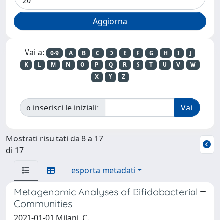
Vai a:
0-9
A
B
C
D
E
F
G
H
I
J
K
L
M
N
O
P
Q
R
S
T
U
V
W
X
Y
Z
o inserisci le iniziali:
Mostrati risultati da 8 a 17
di 17
esporta metadati
Metagenomic Analyses of Bifidobacterial
Communities
2021-01-01 Milani, C.