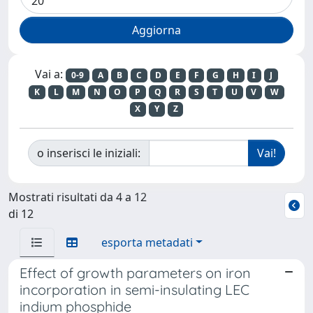
Vai a:
0-9
A
B
C
D
E
F
G
H
I
J
K
L
M
N
O
P
Q
R
S
T
U
V
W
X
Y
Z
o inserisci le iniziali:
Mostrati risultati da 4 a 12
di 12
esporta metadati
Effect of growth parameters on iron
incorporation in semi-insulating LEC
indium phosphide