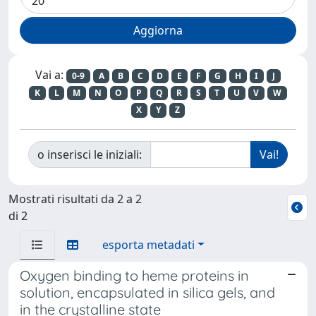
Vai a:
0-9
A
B
C
D
E
F
G
H
I
J
K
L
M
N
O
P
Q
R
S
T
U
V
W
X
Y
Z
o inserisci le iniziali:
Mostrati risultati da 2 a 2
di 2
esporta metadati
Oxygen binding to heme proteins in
solution, encapsulated in silica gels, and
in the crystalline state