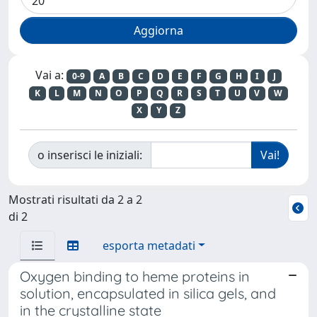
Vai a:
0-9
A
B
C
D
E
F
G
H
I
J
K
L
M
N
O
P
Q
R
S
T
U
V
W
X
Y
Z
o inserisci le iniziali:
Mostrati risultati da 2 a 2
di 2
esporta metadati
Oxygen binding to heme proteins in
solution, encapsulated in silica gels, and
in the crystalline state