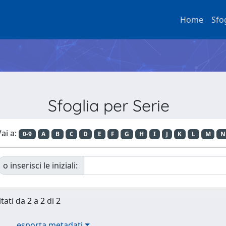
Home
Sfo
Sfoglia per Serie
ai a:
0-9
A
B
C
D
E
F
G
H
I
J
K
L
M
N
o inserisci le iniziali:
tati da 2 a 2 di 2
esporta metadati