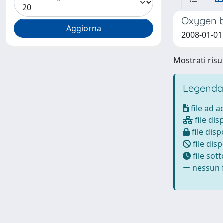
Oxygen bi
2008-01-01 
Mostrati risul
Legenda
file ad 
file dis
file disp
file disp
file sot
nessun f