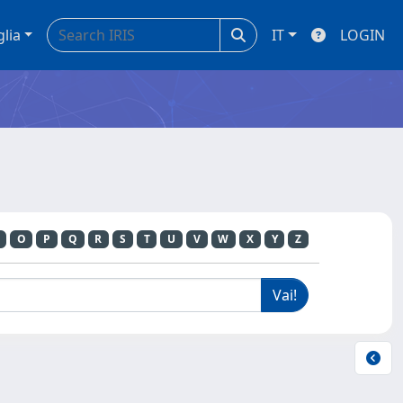
glia
IT
LOGIN
O
P
Q
R
S
T
U
V
W
X
Y
Z