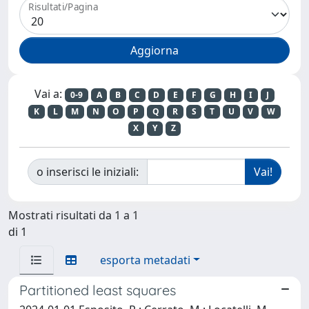
Risultati/Pagina
Vai a:
0-9
A
B
C
D
E
F
G
H
I
J
K
L
M
N
O
P
Q
R
S
T
U
V
W
X
Y
Z
o inserisci le iniziali:
Mostrati risultati da 1 a 1
di 1
esporta metadati
Partitioned least squares