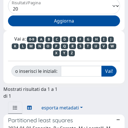
Risultati/Pagina
Vai a:
0-9
A
B
C
D
E
F
G
H
I
J
K
L
M
N
O
P
Q
R
S
T
U
V
W
X
Y
Z
o inserisci le iniziali:
Mostrati risultati da 1 a 1
di 1
esporta metadati
Partitioned least squares