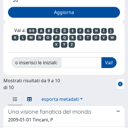
Vai a:
0-9
A
B
C
D
E
F
G
H
I
J
K
L
M
N
O
P
Q
R
S
T
U
V
W
X
Y
Z
o inserisci le iniziali:
Mostrati risultati da 9 a 10
di 10
esporta metadati
Una visione fanatica del mondo
2009-01-01 Tincani, P