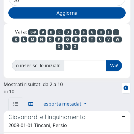
Vai a:
0-9
A
B
C
D
E
F
G
H
I
J
K
L
M
N
O
P
Q
R
S
T
U
V
W
X
Y
Z
o inserisci le iniziali:
Mostrati risultati da 2 a 10
di 10
esporta metadati
Giovanardi e l'inquinamento
2008-01-01 Tincani, Persio