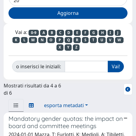
Vai a:
0-9
A
B
C
D
E
F
G
H
I
J
K
L
M
N
O
P
Q
R
S
T
U
V
W
X
Y
Z
o inserisci le iniziali:
Mostrati risultati da 4 a 6
di 6
esporta metadati
Mandatory gender quotas: the impact on
board and committee meetings
2024-01-01 Mazza, T; Furlotti, K; Medioli, A; Tibiletti,