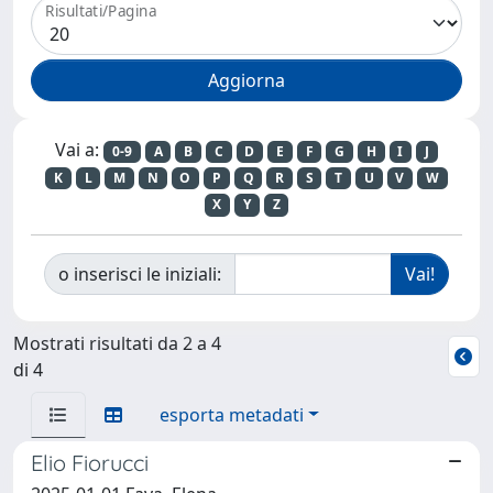
Risultati/Pagina
Vai a:
0-9
A
B
C
D
E
F
G
H
I
J
K
L
M
N
O
P
Q
R
S
T
U
V
W
X
Y
Z
o inserisci le iniziali:
Mostrati risultati da 2 a 4
di 4
esporta metadati
Elio Fiorucci