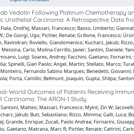
ab Vedotin Following Platinum Chemotherapy an
ic Urothelial Carcinoma: A Retrospective Data f
Fiala, Ondřej; Massari, Francesco; Basso, Umberto; Giannat
W.; De Giorgi, Ugo; Pichler, Renate; Grillone, Francesco; Ürün,
, Ravindran; Roviello, Giandomenico; Kucharz, Jakub; Rizzo
essina, Carlo; Molina-Cerrillo, Javier; Santini, Daniele; Yan
misano, Luigi; Soares, Andrey; Facchini, Gaetano; Fornarini
lia; Spinelli, Gian Paolo; Angel, Martin; Stellato, Marco; Tura
 Monteiro, Fernando Sabino Marques; Benedetti, Giovanni; B
icola; Porta, Camillo; Bellmunt, Joaquin; Gupta, Shilpa; Santo
eal-World Outcomes of Patients Receiving Immu
ll Carcinoma: The ARON-1 Study
Santoni, Matteo; Massari, Francesco; Myint, Zin W; Iacovelli
ucharz, Jakub; Buti, Sebastiano; Rizzo, Mimma; Galli, Luca; 
ej; Grande, Enrique; Zucali, Paolo Andrea; Fornarini, Giusepp
ilio, Gaetano; Matrana, Marc R; Pichler, Renate; Cattrini, Ca