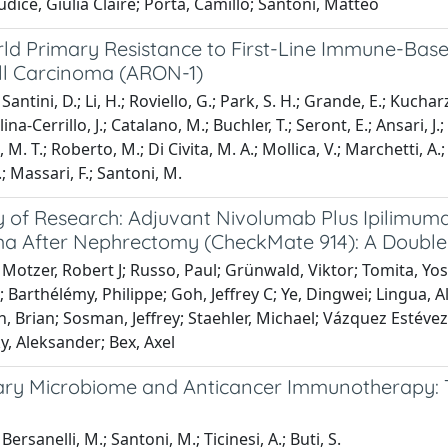
udice, Giulia Claire; Porta, Camillo; Santoni, Matteo
ld Primary Resistance to First-Line Immune-Base
ll Carcinoma (ARON-1)
antini, D.; Li, H.; Roviello, G.; Park, S. H.; Grande, E.; Kucharz
lina-Cerrillo, J.; Catalano, M.; Buchler, T.; Seront, E.; Ansari, 
 M. T.; Roberto, M.; Di Civita, M. A.; Mollica, V.; Marchetti, A.;
.; Massari, F.; Santoni, M.
of Research: Adjuvant Nivolumab Plus Ipilimumab
a After Nephrectomy (CheckMate 914): A Double-
Motzer, Robert J; Russo, Paul; Grünwald, Viktor; Tomita, Yo
 Barthélémy, Philippe; Goh, Jeffrey C; Ye, Dingwei; Lingua, A
, Brian; Sosman, Jeffrey; Staehler, Michael; Vázquez Estévez, S
, Aleksander; Bex, Axel
ary Microbiome and Anticancer Immunotherapy: Th
ersanelli, M.; Santoni, M.; Ticinesi, A.; Buti, S.