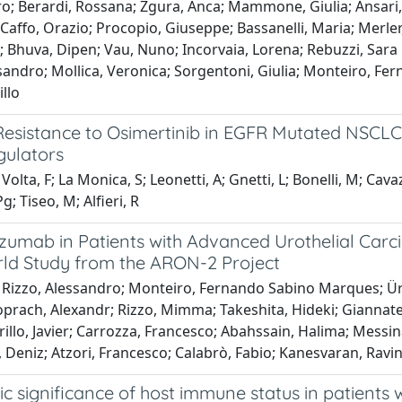
ro; Berardi, Rossana; Zgura, Anca; Mammone, Giulia; Ansari, 
; Caffo, Orazio; Procopio, Giuseppe; Bassanelli, Maria; Merle
 Bhuva, Dipen; Vau, Nuno; Incorvaia, Lorena; Rebuzzi, Sara
sandro; Mollica, Veronica; Sorgentoni, Giulia; Monteiro, Fer
llo
 Resistance to Osimertinib in EGFR Mutated NSCLC 
gulators
Volta, F; La Monica, S; Leonetti, A; Gnetti, L; Bonelli, M; Cava
g; Tiseo, M; Alfieri, R
zumab in Patients with Advanced Urothelial Car
ld Study from the ARON-2 Project
 Rizzo, Alessandro; Monteiro, Fernando Sabino Marques; Ürü
oprach, Alexandr; Rizzo, Mimma; Takeshita, Hideki; Giannat
illo, Javier; Carrozza, Francesco; Abahssain, Halima; Messi
l, Deniz; Atzori, Francesco; Calabrò, Fabio; Kanesvaran, Rav
c significance of host immune status in patients w