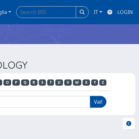
glia
IT
LOGIN
COLOGY
O
P
Q
R
S
T
U
V
W
X
Y
Z