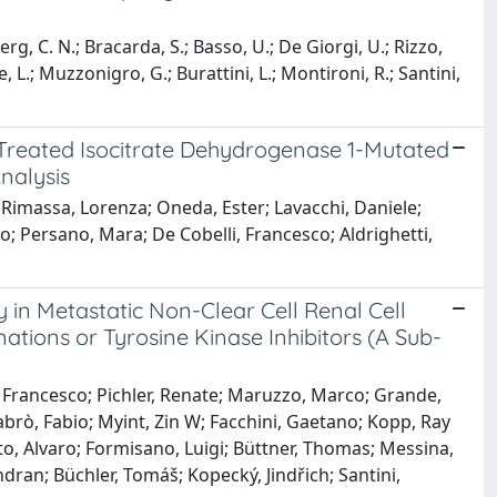
erg, C. N.; Bracarda, S.; Basso, U.; De Giorgi, U.; Rizzo,
e, L.; Muzzonigro, G.; Burattini, L.; Montironi, R.; Santini,
y Treated Isocitrate Dehydrogenase 1-Mutated
nalysis
Rimassa, Lorenza; Oneda, Ester; Lavacchi, Daniele;
lo; Persano, Mara; De Cobelli, Francesco; Aldrighetti,
in Metastatic Non-Clear Cell Renal Cell
ions or Tyrosine Kinase Inhibitors (A Sub-
i, Francesco; Pichler, Renate; Maruzzo, Marco; Grande,
abrò, Fabio; Myint, Zin W; Facchini, Gaetano; Kopp, Ray
o, Alvaro; Formisano, Luigi; Büttner, Thomas; Messina,
dran; Büchler, Tomáš; Kopecký, Jindřich; Santini,