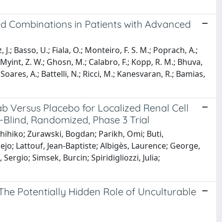
d Combinations in Patients with Advanced
, J.; Basso, U.; Fiala, O.; Monteiro, F. S. M.; Poprach, A.;
J.; Myint, Z. W.; Ghosn, M.; Calabro, F.; Kopp, R. M.; Bhuva,
 Soares, A.; Battelli, N.; Ricci, M.; Kanesvaran, R.; Bamias,
 Versus Placebo for Localized Renal Cell
Blind, Randomized, Phase 3 Trial
shihiko; Zurawski, Bogdan; Parikh, Omi; Buti,
lejo; Lattouf, Jean-Baptiste; Albigès, Laurence; George,
ergio; Simsek, Burcin; Spiridigliozzi, Julia;
e Potentially Hidden Role of Unculturable