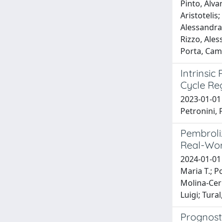
Pinto, Alva
Aristotelis
Alessandra;
Rizzo, Ales
Porta, Cami
Intrinsic
Cycle Re
2023-01-01 
Petronini, P
Pembroli
Real-Wor
2024-01-01
Maria T.; P
Molina-Cerr
Luigi; Tura
Prognosti