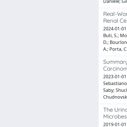
Daniele; Gi
Real-Wor
Renal Ce
2024-01-01 S
Buti, S.; Mo
D.; Bourlon,
A.; Porta, C
Summary 
Carcinom
2023-01-01 
Sebastiano;
Saby; Shuch
Chudnovsky
The Urin
Microbes
2019-01-01 B