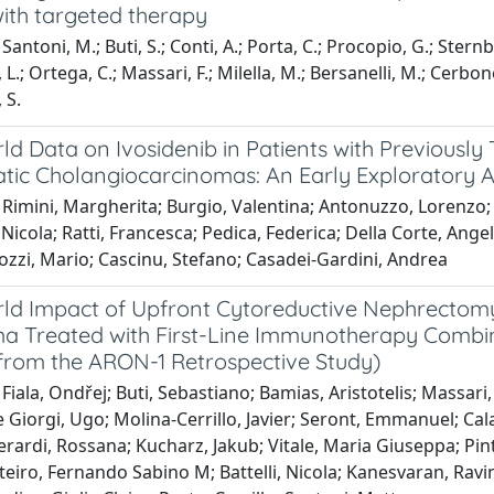
with targeted therapy
antoni, M.; Buti, S.; Conti, A.; Porta, C.; Procopio, G.; Sternb
L.; Ortega, C.; Massari, F.; Milella, M.; Bersanelli, M.; Cerbon
 S.
ld Data on Ivosidenib in Patients with Previousl
atic Cholangiocarcinomas: An Early Exploratory A
Rimini, Margherita; Burgio, Valentina; Antonuzzo, Lorenzo; 
Nicola; Ratti, Francesca; Pedica, Federica; Della Corte, Ange
ozzi, Mario; Cascinu, Stefano; Casadei-Gardini, Andrea
ld Impact of Upfront Cytoreductive Nephrectomy 
a Treated with First-Line Immunotherapy Combinat
 from the ARON-1 Retrospective Study)
Fiala, Ondřej; Buti, Sebastiano; Bamias, Aristotelis; Massar
 Giorgi, Ugo; Molina-Cerrillo, Javier; Seront, Emmanuel; Cal
ardi, Rossana; Kucharz, Jakub; Vitale, Maria Giuseppa; Pint
eiro, Fernando Sabino M; Battelli, Nicola; Kanesvaran, Ravin