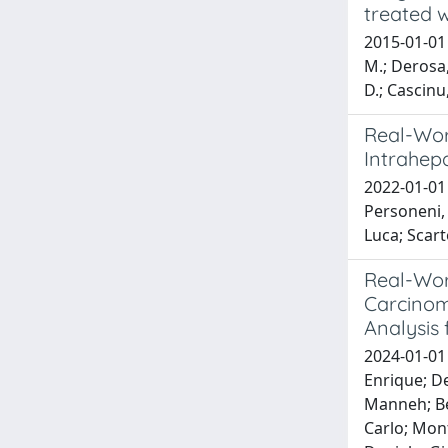
treated 
2015-01-01 S
M.; Derosa, 
D.; Cascinu,
Real-Wor
Intrahep
2022-01-01 
Personeni, 
Luca; Scart
Real-Wor
Carcinom
Analysis
2024-01-01 
Enrique; De
Manneh; Ber
Carlo; Mont