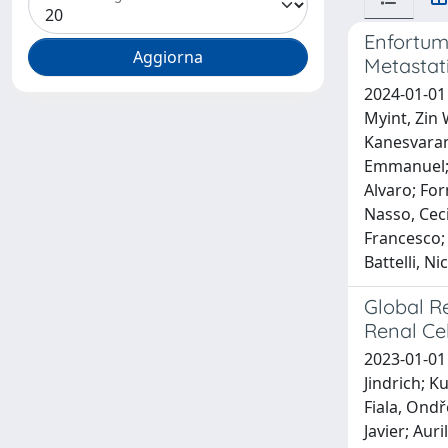
Enfortum
Metastat
2024-01-01 
Myint, Zin 
Kanesvaran
Emmanuel; M
Alvaro; For
Nasso, Ceci
Francesco;
Battelli, N
Global R
Renal Ce
2023-01-01 
Jindrich; K
Fiala, Ondř
Javier; Aur