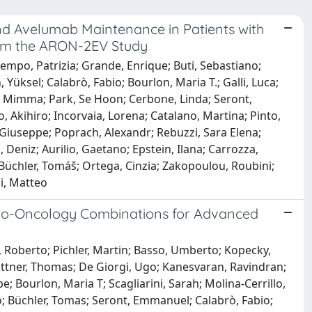
d Avelumab Maintenance in Patients with
rom the ARON-2EV Study
empo, Patrizia; Grande, Enrique; Buti, Sebastiano;
 Yüksel; Calabrò, Fabio; Bourlon, Maria T.; Galli, Luca;
, Mimma; Park, Se Hoon; Cerbone, Linda; Seront,
o, Akihiro; Incorvaia, Lorena; Catalano, Martina; Pinto,
, Giuseppe; Poprach, Alexandr; Rebuzzi, Sara Elena;
l, Deniz; Aurilio, Gaetano; Epstein, Ilana; Carrozza,
üchler, Tomáš; Ortega, Cinzia; Zakopoulou, Roubini;
ni, Matteo
no-Oncology Combinations for Advanced
, Roberto; Pichler, Martin; Basso, Umberto; Kopecky,
Büttner, Thomas; De Giorgi, Ugo; Kanesvaran, Ravindran;
e; Bourlon, Maria T; Scagliarini, Sarah; Molina-Cerrillo,
rlo; Büchler, Tomas; Seront, Emmanuel; Calabrò, Fabio;