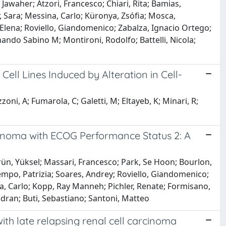
Jawaher; Atzori, Francesco; Chiari, Rita; Bamias,
r, Sara; Messina, Carlo; Küronya, Zsófia; Mosca,
 Elena; Roviello, Giandomenico; Zabalza, Ignacio Ortego;
nando Sabino M; Montironi, Rodolfo; Battelli, Nicola;
Cell Lines Induced by Alteration in Cell-
zzoni, A; Fumarola, C; Galetti, M; Eltayeb, K; Minari, R;
cinoma with ECOG Performance Status 2: A
n, Yüksel; Massari, Francesco; Park, Se Hoon; Bourlon,
empo, Patrizia; Soares, Andrey; Roviello, Giandomenico;
na, Carlo; Kopp, Ray Manneh; Pichler, Renate; Formisano,
indran; Buti, Sebastiano; Santoni, Matteo
ith late relapsing renal cell carcinoma