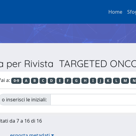
Home
Sfo
ia per Rivista TARGETED ON
ai a:
0-9
A
B
C
D
E
F
G
H
I
J
K
L
M
N
o inserisci le iniziali:
tati da 7 a 16 di 16
esporta metadati