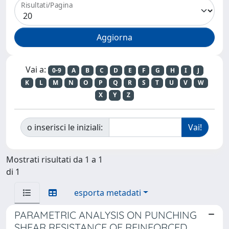
Risultati/Pagina
Vai a:
0-9
A
B
C
D
E
F
G
H
I
J
K
L
M
N
O
P
Q
R
S
T
U
V
W
X
Y
Z
o inserisci le iniziali:
Mostrati risultati da 1 a 1
di 1
esporta metadati
PARAMETRIC ANALYSIS ON PUNCHING
SHEAR RESISTANCE OF REINFORCED