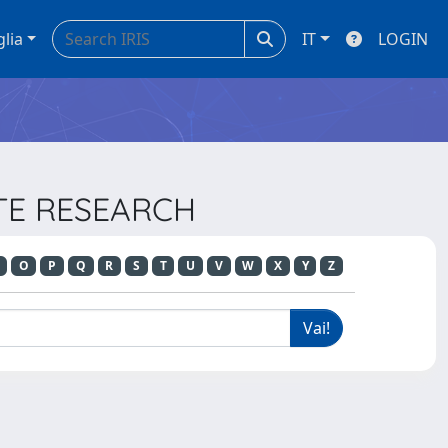
glia
IT
LOGIN
ETE RESEARCH
O
P
Q
R
S
T
U
V
W
X
Y
Z