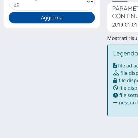
PARAMET
CONTIN
2019-01-01 
Mostrati risul
Legenda
file ad 
file dis
file disp
file disp
file sot
nessun f