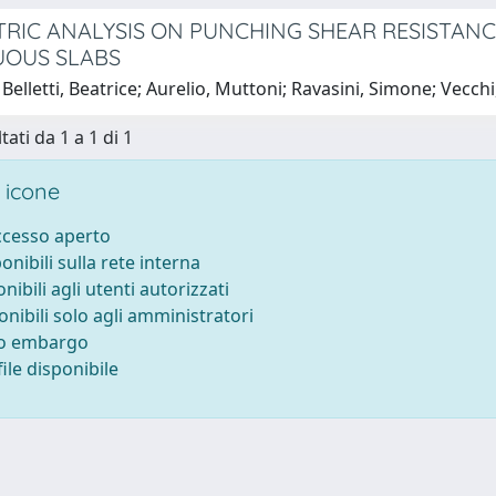
RIC ANALYSIS ON PUNCHING SHEAR RESISTAN
UOUS SLABS
Belletti, Beatrice; Aurelio, Muttoni; Ravasini, Simone; Vecch
tati da 1 a 1 di 1
 icone
accesso aperto
ponibili sulla rete interna
onibili agli utenti autorizzati
onibili solo agli amministratori
to embargo
ile disponibile