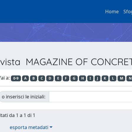
Home
Sfo
 Rivista MAGAZINE OF CONCR
ai a:
0-9
A
B
C
D
E
F
G
H
I
J
K
L
M
N
o inserisci le iniziali:
tati da 1 a 1 di 1
esporta metadati