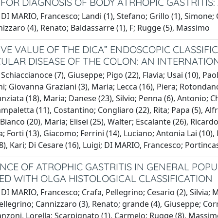
T FOR DIAGNOSIS OF BODY ATRHOPIC GASTRITIS:
DI MARIO, Francesco; Landi (1), Stefano; Grillo (1), Simone; 
nnizzaro (4), Renato; Baldassarre (1), F; Rugge (5), Massimo
IVE VALUE OF THE DICA” ENDOSCOPIC CLASSIF
CULAR DISEASE OF THE COLON: AN INTERNATIO
Schiaccianoce (7), Giuseppe; Pigo (22), Flavia; Usai (10), Paol
ni; Giovanna Graziani (3), Maria; Lecca (16), Piera; Rotondano (
ziata (18), Maria; Danese (23), Silvio; Penna (6), Antonio; Chav
mpaletta (11), Costantino; Congliaro (22), Rita; Papa (5), Alf
Bianco (20), Maria; Elisei (25), Walter; Escalante (26), Ricardo
na; Forti (13), Giacomo; Ferrini (14), Luciano; Antonia Lai (10
), Kari; Di Cesare (16), Luigi; DI MARIO, Francesco; Portincasa
NCE OF ATROPHIC GASTRITIS IN GENERAL POPU
D WITH OLGA HISTOLOGICAL CLASSIFICATION
DI MARIO, Francesco; Crafa, Pellegrino; Cesario (2), Silvia; Mi
Pellegrino; Cannizzaro (3), Renato; grande (4), Giuseppe; Corre
nzoni, Lorella; Scarpignato (1), Carmelo; Rugge (8), Massi