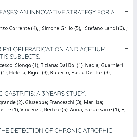
EASES: AN INNOVATIVE STRATEGY FOR A
zo Corrente (4), ; Simone Grillo (5), ; Stefano Landi (6), ;
 PYLORI ERADICATION AND ACETIUM
TIS SUBJECTS.
sco; Slongo (1), Tiziana; Dal Bo' (1), Nadia; Guarnieri
(1), Helena; Rigoli (3), Roberto; Paolo Dei Tos (3),
GASTRITIS: A 3 YEARS STUDY.
grande (2), Giuseppe; Franceschi (3), Marilisa;
nte (1), Vincenzo; Bertele (5), Anna; Baldassarre (1), F;
 THE DETECTION OF CHRONIC ATROPHIC