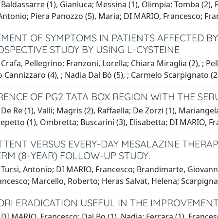
Baldassarre (1), Gianluca; Messina (1), Olimpia; Tomba (2), F
 Antonio; Piera Panozzo (5), Maria; DI MARIO, Francesco; Fran
MENT OF SYMPTOMS IN PATIENTS AFFECTED BY 
OSPECTIVE STUDY BY USING L-CYSTEINE
Crafa, Pellegrino; Franzoni, Lorella; Chiara Miraglia (2), ; Pel
to Cannizzaro (4), ; Nadia Dal Bò (5), ; Carmelo Scarpignato 
RENCE OF PG2 TATA BOX REGION WITH THE SER
De Re (1), Valli; Magris (2), Raffaella; De Zorzi (1), Mariangel
Repetto (1), Ombretta; Buscarini (3), Elisabetta; DI MARIO, F
TTENT VERSUS EVERY-DAY MESALAZINE THERAPY
RM (8-YEAR) FOLLOW-UP STUDY.
Tursi, Antonio; DI MARIO, Francesco; Brandimarte, Giovanni; 
rancesco; Marcello, Roberto; Heras Salvat, Helena; Scarpign
LORI ERADICATION USEFUL IN THE IMPROVEMENT 
DI MARIO, Francesco; Dal Bo (1), Nadia; Ferrara (1), Francesco