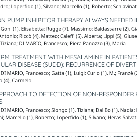
ndro; Loperfido (1), Silvano; Marcello (1), Roberto; Schiavina
ON PUMP INHIBITOR THERAPY ALWAYS NEEDED I
Goni (1), Elisabetta; Rugge (7), Massimo; Baldassarre (2), Gia
 Antonio; Riccò (4), Matteo; Caleffi (5), Alberta; Lippi (5), G
 Tiziana; DI MARIO, Francesco; Piera Panozzo (3), Maria
RM TREATMENT WITH MESALAMINE IN PATIEN
CULAR DISEASE (SUDD): RECURRENCE OF DIVERTI
DI MARIO, Francesco; Gatta (1), Luigi; Curlo (1), M.; Franzè (2)
o (4), Carmelo
PPROACH TO DETECTION OF NON-RESPONDER PA
S
DI MARIO, Francesco; Slongo (1), Tiziana; Dal Bo (1), Nadia; 
ni; Marcello (1), Roberto; Loperfido (1), Silvano; Heras Salvat