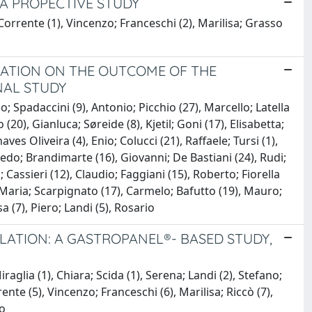
 A PROPECTIVE STUDY
Corrente (1), Vincenzo; Franceschi (2), Marilisa; Grasso
ICATION ON THE OUTCOME OF THE
NAL STUDY
o; Spadaccini (9), Antonio; Picchio (27), Marcello; Latella
20), Gianluca; Søreide (8), Kjetil; Goni (17), Elisabetta;
es Oliveira (4), Enio; Colucci (21), Raffaele; Tursi (1),
redo; Brandimarte (16), Giovanni; De Bastiani (24), Rudi;
; Cassieri (12), Claudio; Faggiani (15), Roberto; Fiorella
), Maria; Scarpignato (17), Carmelo; Bafutto (19), Mauro;
 (7), Piero; Landi (5), Rosario
LATION: A GASTROPANEL®- BASED STUDY,
raglia (1), Chiara; Scida (1), Serena; Landi (2), Stefano;
nte (5), Vincenzo; Franceschi (6), Marilisa; Riccò (7),
mo