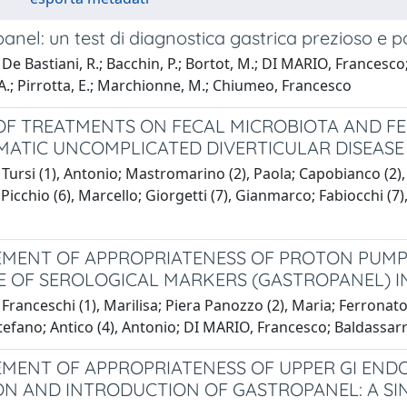
panel: un test di diagnostica gastrica prezioso e
De Bastiani, R.; Bacchin, P.; Bortot, M.; DI MARIO, Francesco
, A.; Pirrotta, E.; Marchionne, M.; Chiumeo, Francesco
OF TREATMENTS ON FECAL MICROBIOTA AND FE
ATIC UNCOMPLICATED DIVERTICULAR DISEASE
Tursi (1), Antonio; Mastromarino (2), Paola; Capobianco (2), Da
Picchio (6), Marcello; Giorgetti (7), Gianmarco; Fabiocchi (7
MENT OF APPROPRIATENESS OF PROTON PUMP IN
E OF SEROLOGICAL MARKERS (GASTROPANEL) I
Franceschi (1), Marilisa; Piera Panozzo (2), Maria; Ferronato
Stefano; Antico (4), Antonio; DI MARIO, Francesco; Baldassarr
MENT OF APPROPRIATENESS OF UPPER GI END
ON AND INTRODUCTION OF GASTROPANEL: A SI