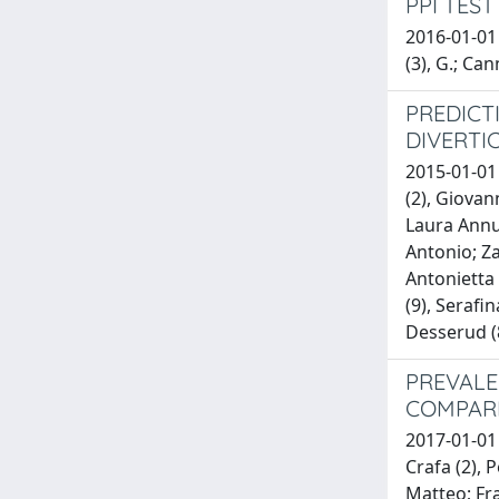
PPI TES
2016-01-01 
(3), G.; Ca
PREDICT
DIVERTI
2015-01-01 
(2), Giovan
Laura Annun
Antonio; Za
Antonietta 
(9), Serafi
Desserud (8
PREVALE
COMPARE
2017-01-01 
Crafa (2), 
Matteo; Fra