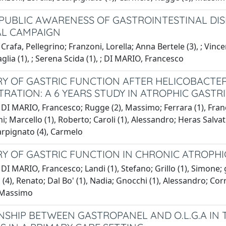
 PUBLIC AWARENESS OF GASTROINTESTINAL DIS
L CAMPAIGN
Crafa, Pellegrino; Franzoni, Lorella; Anna Bertele (3), ; Vincen
glia (1), ; Serena Scida (1), ; DI MARIO, Francesco
Y OF GASTRIC FUNCTION AFTER HELICOBACTER
TRATION: A 6 YEARS STUDY IN ATROPHIC GASTRI
DI MARIO, Francesco; Rugge (2), Massimo; Ferrara (1), France
ni; Marcello (1), Roberto; Caroli (1), Alessandro; Heras Salvat 
arpignato (4), Carmelo
Y OF GASTRIC FUNCTION IN CHRONIC ATROPHIC 
DI MARIO, Francesco; Landi (1), Stefano; Grillo (1), Simone; 
(4), Renato; Dal Bo' (1), Nadia; Gnocchi (1), Alessandro; Corre
 Massimo
NSHIP BETWEEN GASTROPANEL AND O.L.G.A IN