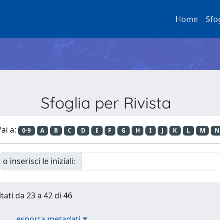
Home
Sfo
Sfoglia per Rivista
ai a:
0-9
A
B
C
D
E
F
G
H
I
J
K
L
M
N
o inserisci le iniziali:
tati da 23 a 42 di 46
esporta metadati