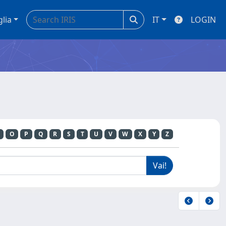
glia
IT
LOGIN
O
P
Q
R
S
T
U
V
W
X
Y
Z