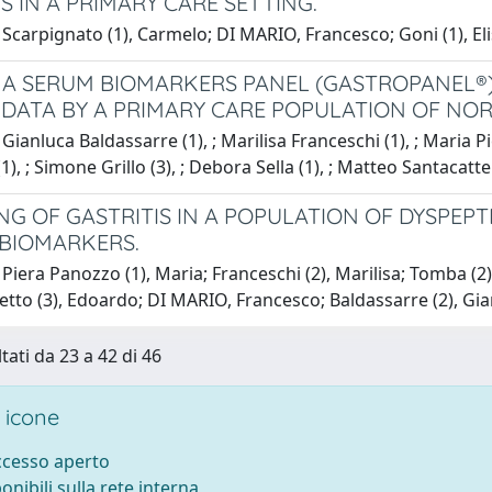
S IN A PRIMARY CARE SETTING.
Scarpignato (1), Carmelo; DI MARIO, Francesco; Goni (1), Eli
 A SERUM BIOMARKERS PANEL (GASTROPANEL®) 
: DATA BY A PRIMARY CARE POPULATION OF NOR
Gianluca Baldassarre (1), ; Marilisa Franceschi (1), ; Maria P
1), ; Simone Grillo (3), ; Debora Sella (1), ; Matteo Santacatt
NG OF GASTRITIS IN A POPULATION OF DYSPEPT
BIOMARKERS.
Piera Panozzo (1), Maria; Franceschi (2), Marilisa; Tomba (2)
etto (3), Edoardo; DI MARIO, Francesco; Baldassarre (2), Gi
tati da 23 a 42 di 46
 icone
accesso aperto
ponibili sulla rete interna