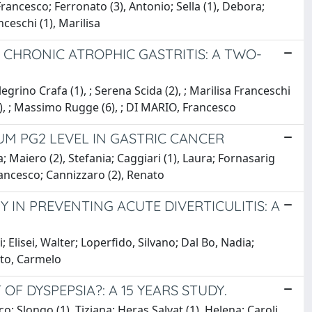
rancesco; Ferronato (3), Antonio; Sella (1), Debora;
ceschi (1), Marilisa
CHRONIC ATROPHIC GASTRITIS: A TWO-
legrino Crafa (1), ; Serena Scida (2), ; Marilisa Franceschi
(2), ; Massimo Rugge (6), ; DI MARIO, Francesco
UM PG2 LEVEL IN GASTRIC CANCER
a; Maiero (2), Stefania; Caggiari (1), Laura; Fornasarig
rancesco; Cannizzaro (2), Renato
 IN PREVENTING ACUTE DIVERTICULITIS: A
Elisei, Walter; Loperfido, Silvano; Dal Bo, Nadia;
ato, Carmelo
OF DYSPEPSIA?: A 15 YEARS STUDY.
; Slongo (1), Tiziana; Heras Salvat (1), Helena; Caroli